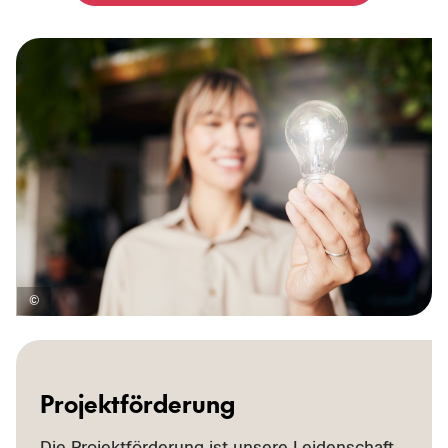
Pro­jekt­för­de­rung
Die Pro­jekt­för­de­rung ist un­se­re Lei­den­schaft