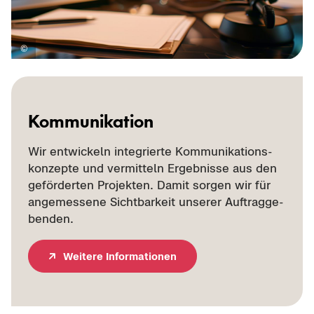
Kom­mu­ni­ka­ti­on
Wir ent­wi­ckeln in­te­grier­te Kom­mu­ni­ka­ti­ons­
kon­zep­te und ver­mit­teln Er­geb­nis­se aus den
ge­för­der­ten Pro­jek­ten. Damit sor­gen wir für
an­ge­mes­se­ne Sicht­bar­keit un­se­rer Auf­trag­ge­
ben­den.
Wei­te­re In­for­ma­tio­nen