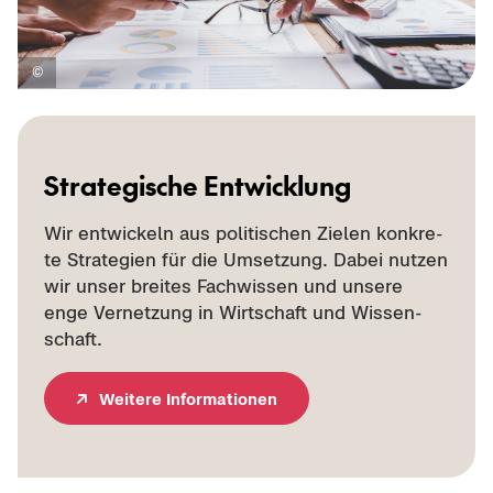
Stra­te­gi­sche Ent­wick­lung
Wir ent­wi­ckeln aus po­li­ti­schen Zie­len kon­kre­
te Stra­te­gien für die Um­set­zung. Dabei nut­zen
wir unser brei­tes Fach­wis­sen und un­se­re
enge Ver­net­zung in Wirt­schaft und Wis­sen­
schaft.
Wei­te­re In­for­ma­tio­nen