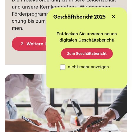
und un­se­re Kern­kom­pe­tenz. Wir ma­na­gen
För­der­pro­gram­me von der ers­ten Be­kannt­ma­
Geschäftsbericht 2025
chung bis zum Ab­schluss der För­der­maß­nah­
men.
Entdecken Sie unseren neuen
digitalen Geschäftsbericht!
Wei­te­re In­for­ma­tio­nen
Zum Geschäftsbericht
nicht mehr anzeigen