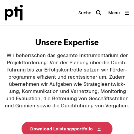
Suche
Menü
Un­se­re Ex­per­ti­se
Wir be­herr­schen das ge­sam­te In­stru­men­ta­ri­um der
Pro­jekt­för­de­rung. Von der Pla­nung über die Durch­
füh­rung bis zur Er­folgs­kon­trol­le set­zen wir För­der­
pro­gram­me ef­fi­zi­ent und rechts­si­cher um. Zudem
über­neh­men wir Auf­ga­ben wie Stra­te­gie­ent­wick­
lung, Kom­mu­ni­ka­ti­on und Ver­net­zung, Mo­ni­to­ring
und Eva­lua­ti­on, die Be­treu­ung von Ge­schäfts­stel­len
und Gre­mi­en sowie die Durch­füh­rung von Ver­ga­ben.
Down­load Leis­tungs­port­fo­lio