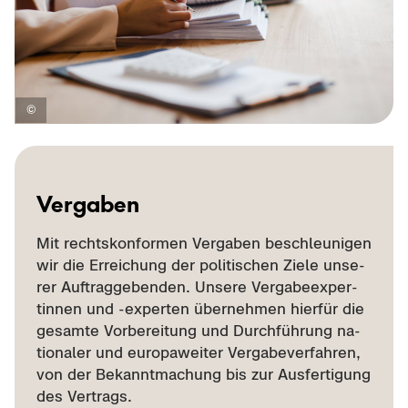
Ver­ga­ben
Mit rechts­kon­for­men Ver­ga­ben be­schleu­ni­gen
wir die Er­rei­chung der po­li­ti­schen Ziele un­se­
rer Auf­trag­ge­ben­den. Un­se­re Ver­ga­be­ex­per­
tin­nen und -​experten über­neh­men hier­für die
ge­sam­te Vor­be­rei­tung und Durch­füh­rung na­
tio­na­ler und eu­ro­pa­wei­ter Ver­ga­be­ver­fah­ren,
von der Be­kannt­ma­chung bis zur Aus­fer­ti­gung
des Ver­trags.