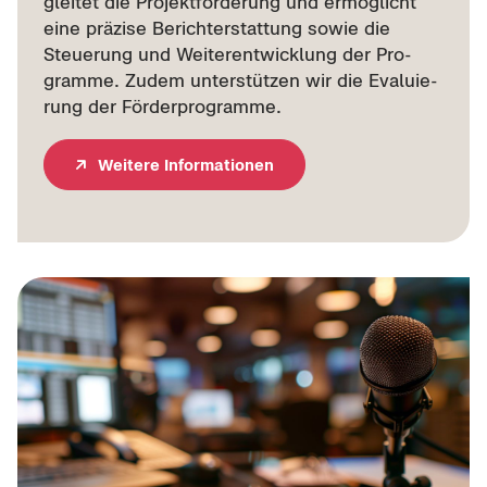
glei­tet die Pro­jekt­för­de­rung und er­mög­licht
eine prä­zi­se Be­richt­erstat­tung sowie die
Steue­rung und Wei­ter­ent­wick­lung der Pro­
gram­me. Zudem un­ter­stüt­zen wir die Eva­lu­ie­
rung der För­der­pro­gram­me.
Wei­te­re In­for­ma­tio­nen