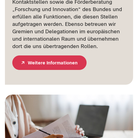
Kon­takt­stel­len sowie die För­der­be­ra­tung
„For­schung und In­no­va­ti­on“ des Bun­des und
er­fül­len alle Funk­tio­nen, die die­sen Stel­len
auf­ge­tra­gen wer­den. Eben­so be­treu­en wir
Gre­mi­en und De­le­ga­tio­nen im eu­ro­päi­schen
und in­ter­na­tio­na­len Raum und über­neh­men
dort die uns über­tra­gen­den Rol­len.
Wei­te­re In­for­ma­tio­nen