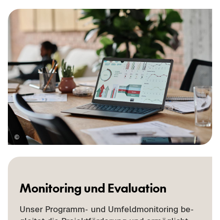
Mo­ni­to­ring und Eva­lua­ti­on
Unser Programm-​ und Um­feld­mo­ni­to­ring be­