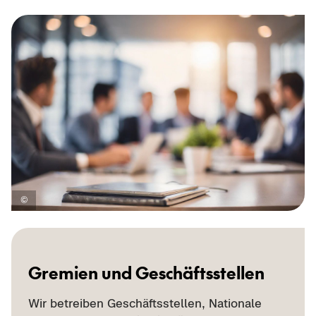
Gre­mi­en und Ge­schäfts­stel­len
Wir be­trei­ben Ge­schäfts­stel­len, Na­tio­na­le